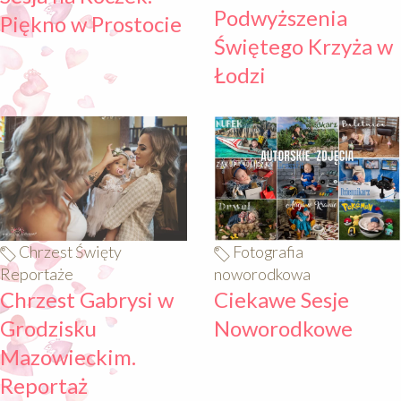
Podwyższenia
Piękno w Prostocie
Świętego Krzyża w
Łodzi
640
640
Chrzest Święty
Fotografia
Reportaże
noworodkowa
Chrzest Gabrysi w
Ciekawe Sesje
Grodzisku
Noworodkowe
Mazowieckim.
Reportaż