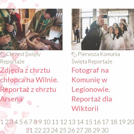
640
640
Chrzest Święty
Pierwsza Komunia
Reportaże
Święta Reportaże
Zdjęcia z chrztu
Fotograf na
chłopca na Wilnie.
Komunię w
Reportaż z chrztu
Legionowie.
Arsena
Reportaż dla
Wiktorii
1
2
3
4
5
6
7
8
9
10
11
12
13
14
15
16
17
18
19
20
21
22
23
24
25
26
27
28
29
30