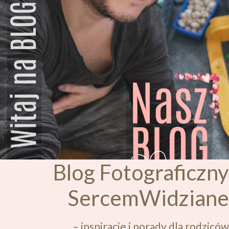
Blog Fotograficzny
SercemWidziane
– inspiracje i porady dla rodziców