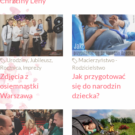
Chrzciny Leny
640
640
Urodziny, Jubileusz,
Macierzyństwo -
Rocznica, Imprezy
Rodzicielstwo
Zdjęcia z
Jak przygotować
osiemnastki
się do narodzin
Warszawa
dziecka?
640
640