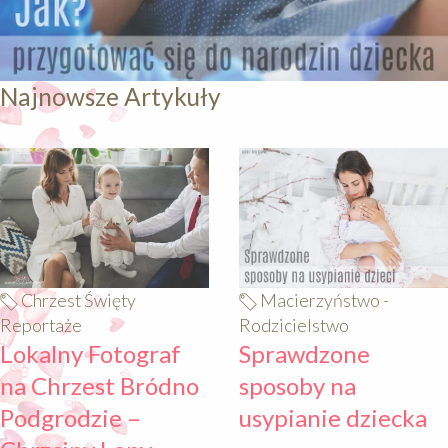
Najnowsze Artykuły
640
640
Chrzest Święty
Macierzyństwo -
Reportaże
Rodzicielstwo
Lokalny Fotograf
Sprawdzone
na Chrzest Bródno
sposoby na
Podgrodzie –
usypianie dziecka