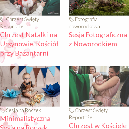
Chrzest Święty
Fotografia
Reportaże
noworodkowa
Chrzest Natalki na
Sesja Fotograficzna
Ursynowie. Kościół
z Noworodkiem
przy Bażantarni
640
640
Sesja na Roczek
Chrzest Święty
Minimalistyczna
Reportaże
Chrzest w Kościele
Sesja na Roczek.