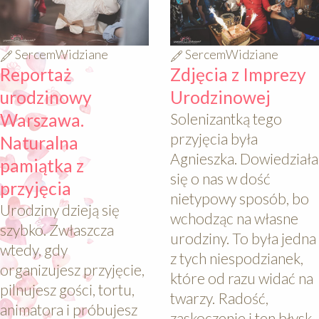
SercemWidziane
SercemWidziane
Reportaż
Zdjęcia z Imprezy
urodzinowy
Urodzinowej
Warszawa.
Solenizantką tego
przyjęcia była
Naturalna
Agnieszka. Dowiedziała
pamiątka z
się o nas w dość
przyjęcia
nietypowy sposób, bo
Urodziny dzieją się
wchodząc na własne
szybko. Zwłaszcza
urodziny. To była jedna
wtedy, gdy
z tych niespodzianek,
organizujesz przyjęcie,
które od razu widać na
pilnujesz gości, tortu,
twarzy. Radość,
animatora i próbujesz
zaskoczenie i ten błysk