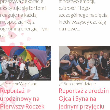
przeżywa dekoracje,
mnóstwo emocji,
ekscytuje się tortem i
czułości i tego
reaguje na każdą
szczególnego napięcia,
niespodziankę z
kiedy wszyscy czekają
ogromną energią. Tym
na nowe...
razem...
640
640
SercemWidziane
SercemWidziane
Reportaż
Reportaż z urodzin
urodzinowy na
Ojca i Syna na
Pierwszy Roczek
jednym przyjęciu