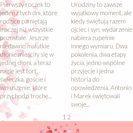
Pierwszy roczek to
Urodziny to zawsze
jeden z tych dni, które
wyjątkowy moment, ale
rodzice pamiętają
kiedy świętują razem
inaczej niż wszystkie
ojciec i syn, wydarzenie
pozostałe. Jeszcze
nabiera zupełnie
niedawno malutkie
innego wymiaru. Dwa
dłonie mieściły się w
pokolenia, dwa etapy
jednej dłoni, a teraz
życia, jedno wspólne
nagle jest tort,
przyjęcie i jedna
świeczka, goście i
historia do
wzruszenie, które
opowiedzenia. Antonio
przychodzi trochę...
i Marek świętowali
swoje...
1
2