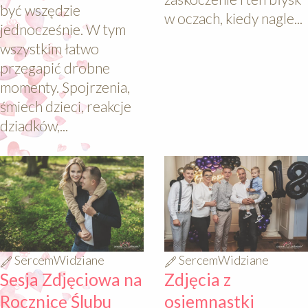
być wszędzie
w oczach, kiedy nagle...
jednocześnie. W tym
wszystkim łatwo
przegapić drobne
momenty. Spojrzenia,
śmiech dzieci, reakcje
dziadków,...
640
640
SercemWidziane
SercemWidziane
Sesja Zdjęciowa na
Zdjęcia z
Rocznicę Ślubu
osiemnastki