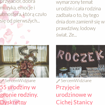
przyjaciół, dobra
wymarzony temat
muzyka, emocje i
urodzin i cała rodzina
atmosfera, którą czuło
zadbała o to, by tego
się od pierwszych...
dnia dom zamienił się w
prawdziwy, lodowy
świat. Ze...
640
640
SercemWidziane
SercemWidziane
55 urodziny w
Przyjęcie
gronie rodziny.
urodzinowe w
Dyskretny
Cichej Stanicy