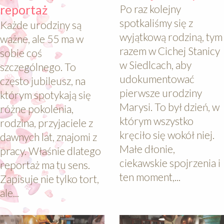
reportaż
Po raz kolejny
spotkaliśmy się z
Każde urodziny są
wyjątkową rodziną, tym
ważne, ale 55 ma w
razem w Cichej Stanicy
sobie coś
w Siedlcach, aby
szczególnego. To
udokumentować
często jubileusz, na
pierwsze urodziny
którym spotykają się
Marysi. To był dzień, w
różne pokolenia,
którym wszystko
rodzina, przyjaciele z
kręciło się wokół niej.
dawnych lat, znajomi z
Małe dłonie,
pracy. Właśnie dlatego
ciekawskie spojrzenia i
reportaż ma tu sens.
ten moment,...
Zapisuje nie tylko tort,
ale...
640
640