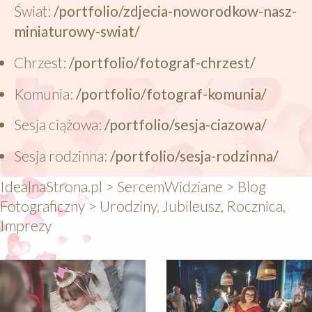
Świat:
/portfolio/zdjecia-noworodkow-nasz-
miniaturowy-swiat/
Chrzest:
/portfolio/fotograf-chrzest/
Komunia:
/portfolio/fotograf-komunia/
Sesja ciążowa:
/portfolio/sesja-ciazowa/
Sesja rodzinna:
/portfolio/sesja-rodzinna/
IdealnaStrona.pl
>
SercemWidziane
>
Blog
Fotograficzny
>
Urodziny, Jubileusz, Rocznica,
Imprezy
640
640