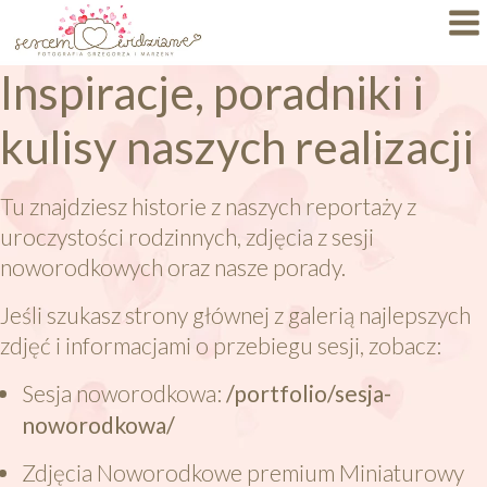
Inspiracje, poradniki i
Dlaczego My?
kulisy naszych realizacji
Specjalizacje
Portfolio
Tu znajdziesz historie z naszych reportaży z
uroczystości rodzinnych, zdjęcia z sesji
BLOG
noworodkowych oraz nasze porady.
FAQ
Jeśli szukasz strony głównej z galerią najlepszych
zdjęć i informacjami o przebiegu sesji, zobacz:
Autorskie Projekty
Sesja noworodkowa:
/portfolio/sesja-
Oferty
noworodkowa/
KONTAKT
Zdjęcia Noworodkowe premium Miniaturowy