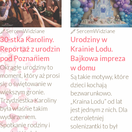
SercemWidziane
SercemWidziane
30-stka Karoliny.
Urodziny w
Reportaż z urodzin
Krainie Lodu.
pod Poznaniem
Bajkowa impreza
Okrągłe urodziny to
w domu
moment, który aż prosi
Są takie motywy, które
się o świętowanie w
dzieci kochają
większym gronie.
bezwarunkowo.
Trzydziestka Karoliny
„Kraina Lodu” od lat
była właśnie takim
jest jednym z nich. Dla
wydarzeniem.
czteroletniej
Spotkanie rodziny i
solenizantki to był