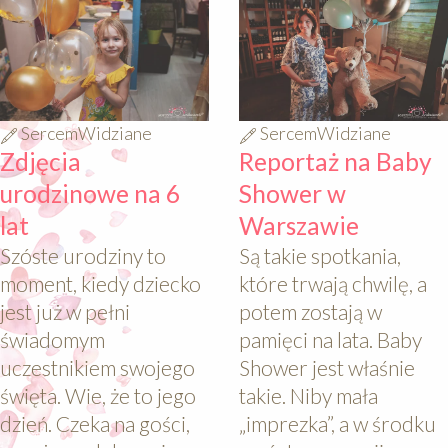
SercemWidziane
SercemWidziane
Zdjęcia
Reportaż na Baby
urodzinowe na 6
Shower w
lat
Warszawie
Szóste urodziny to
Są takie spotkania,
moment, kiedy dziecko
które trwają chwilę, a
jest już w pełni
potem zostają w
świadomym
pamięci na lata. Baby
uczestnikiem swojego
Shower jest właśnie
święta. Wie, że to jego
takie. Niby mała
dzień. Czeka na gości,
„imprezka”, a w środku