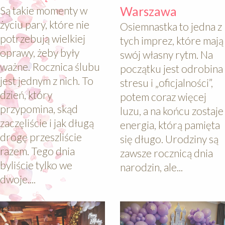
Są takie momenty w
Warszawa
życiu pary, które nie
Osiemnastka to jedna z
potrzebują wielkiej
tych imprez, które mają
oprawy, żeby były
swój własny rytm. Na
ważne. Rocznica ślubu
początku jest odrobina
jest jednym z nich. To
stresu i „oficjalności”,
dzień, który
potem coraz więcej
przypomina, skąd
luzu, a na końcu zostaje
zaczęliście i jak długą
energia, którą pamięta
drogę przeszliście
się długo. Urodziny są
razem. Tego dnia
zawsze rocznicą dnia
byliście tylko we
narodzin, ale...
dwoje....
640
640