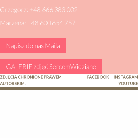
Grzegorz: +48 666 383 002
Marzena: +48 600 854 757
Napisz do nas Maila
GALERIE zdjęć SercemWidziane
ZDJĘCIA CHRONIONE PRAWEM
FACEBOOK
INSTAGRAM
AUTORSKIM.
YOUTUBE