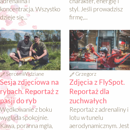
adrenalina i
charakter, energię i
koncentracja. Wszystko
styl. Jeśli prowadzisz
dzieje się...
firmę,...
640
640
SercemWidziane
Grzegorz
Sesja zdjęciowa na
Zdjęcia z FlySpot.
rybach. Reportaż z
Reportaż dla
pasji do ryb
zuchwałych
Wędkowanie z boku
Reportaż z adrenaliny i
wygląda spokojnie.
lotu w tunelu
Kawa, poranna mgła,
aerodynamicznym. Jest