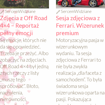
SercemWidziane
SercemWidziane
Zdjęcia z Off Road
Sesja zdjęciowa z
4×4 – Reportaż
Ferrari. Wizerunek
pełny emocji
premium
Są emocje, których nie
Motoryzacyjna pasja w
da się opowiedzieć.
wizerunkowym
Trzeba je przeżyć. Albo
wydaniu. Ta sesja
zobaczyć na zdjęciach.
zdjęciowa z Ferrari to
Off Road 4×4 był jedną
nie była zwykła
z tych rzeczy z listy
realizacja „dla faceta z
„muszę tego
samochodem”. To była
spróbować”. Błoto,
świadoma sesja
nachylenia,
wizerunkowa oparta na
nierówności,
pasji. Pokazująca