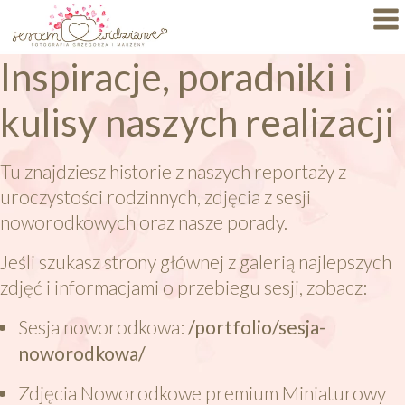
Inspiracje, poradniki i
Dlaczego My?
kulisy naszych realizacji
Specjalizacje
Portfolio
Tu znajdziesz historie z naszych reportaży z
uroczystości rodzinnych, zdjęcia z sesji
BLOG
noworodkowych oraz nasze porady.
FAQ
Jeśli szukasz strony głównej z galerią najlepszych
zdjęć i informacjami o przebiegu sesji, zobacz:
Autorskie Projekty
Sesja noworodkowa:
/portfolio/sesja-
Oferty
noworodkowa/
KONTAKT
Zdjęcia Noworodkowe premium Miniaturowy