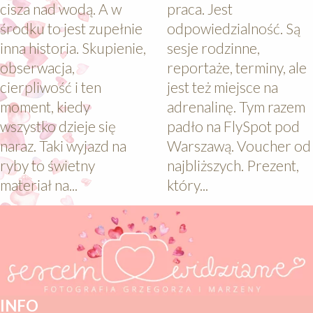
cisza nad wodą. A w
praca. Jest
środku to jest zupełnie
odpowiedzialność. Są
inna historia. Skupienie,
sesje rodzinne,
obserwacja,
reportaże, terminy, ale
cierpliwość i ten
jest też miejsce na
moment, kiedy
adrenalinę. Tym razem
wszystko dzieje się
padło na FlySpot pod
naraz. Taki wyjazd na
Warszawą. Voucher od
ryby to świetny
najbliższych. Prezent,
materiał na...
który...
INFO