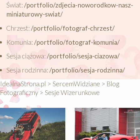
Świat:
/portfolio/zdjecia-noworodkow-nasz-
miniaturowy-swiat/
Chrzest:
/portfolio/fotograf-chrzest/
Komunia:
/portfolio/fotograf-komunia/
Sesja ciążowa:
/portfolio/sesja-ciazowa/
Sesja rodzinna:
/portfolio/sesja-rodzinna/
IdealnaStrona.pl
>
SercemWidziane
>
Blog
Fotograficzny
>
Sesje Wizerunkowe
640
640