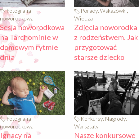
Fotografia
Porady, Wskazówki,
noworodkowa
Wiedza
Sesja noworodkowa
Zdjęcia noworodka
na Tarchominie w
z rodzeństwem. Jak
domowym rytmie
przygotować
dnia
starsze dziecko
640
640
Fotografia
Konkursy, Nagrody,
noworodkowa
Warsztaty
Ignacy na
Nasze konkursowe