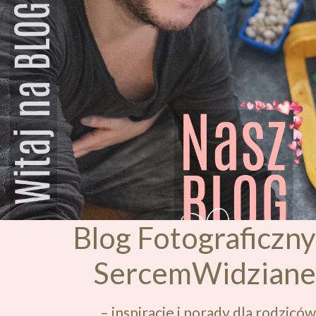
Blog Fotograficzny
SercemWidziane
– inspiracje i porady dla rodziców