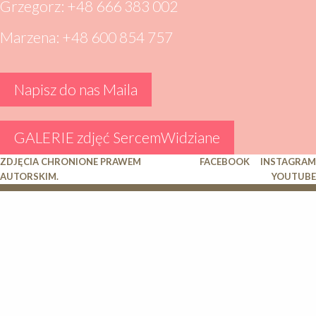
Grzegorz: +48 666 383 002
Marzena: +48 600 854 757
Napisz do nas Maila
GALERIE zdjęć SercemWidziane
ZDJĘCIA CHRONIONE PRAWEM
FACEBOOK
INSTAGRAM
AUTORSKIM.
YOUTUBE