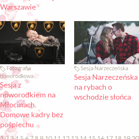
Warszawie
640
640
Fotografia
Sesja Narzeczeńska
noworodkowa
Sesja Narzeczeńska
Sesja z
na rybach o
noworodkiem na
wschodzie słońca
Młocinach.
Domowe kadry bez
pośpiechu
1
2
3
4
5
6
7
8
9
10
11
12
13
14
15
16
17
18
19
20