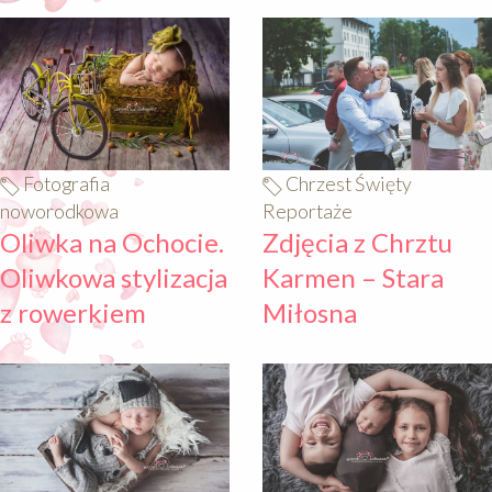
640
640
Fotografia
Chrzest Święty
noworodkowa
Reportaże
Oliwka na Ochocie.
Zdjęcia z Chrztu
Oliwkowa stylizacja
Karmen – Stara
z rowerkiem
Miłosna
640
640