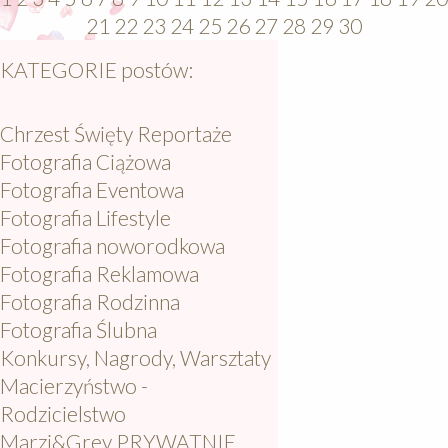
21
22
23
24
25
26
27
28
29
30
KATEGORIE postów:
Chrzest Święty Reportaże
Fotografia Ciążowa
Fotografia Eventowa
Fotografia Lifestyle
Fotografia noworodkowa
Fotografia Reklamowa
Fotografia Rodzinna
Fotografia Ślubna
Konkursy, Nagrody, Warsztaty
Macierzyństwo -
Rodzicielstwo
Marzi&Grey PRYWATNIE