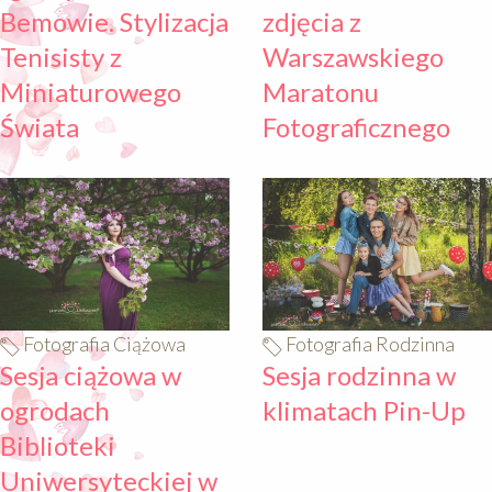
Bemowie. Stylizacja
zdjęcia z
Tenisisty z
Warszawskiego
Miniaturowego
Maratonu
Świata
Fotograficznego
640
640
Fotografia Ciążowa
Fotografia Rodzinna
Sesja ciążowa w
Sesja rodzinna w
ogrodach
klimatach Pin-Up
Biblioteki
Uniwersyteckiej w