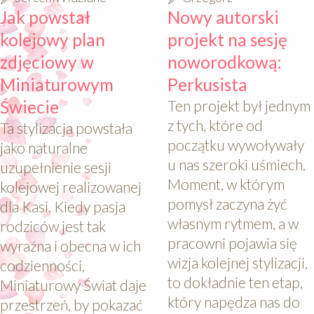
Jak powstał
Nowy autorski
kolejowy plan
projekt na sesję
zdjęciowy w
noworodkową:
Miniaturowym
Perkusista
Świecie
Ten projekt był jednym
z tych, które od
Ta stylizacja powstała
początku wywoływały
jako naturalne
u nas szeroki uśmiech.
uzupełnienie sesji
Moment, w którym
kolejowej realizowanej
pomysł zaczyna żyć
dla Kasi. Kiedy pasja
własnym rytmem, a w
rodziców jest tak
pracowni pojawia się
wyraźna i obecna w ich
wizja kolejnej stylizacji,
codzienności,
to dokładnie ten etap,
Miniaturowy Świat daje
który napędza nas do
przestrzeń, by pokazać