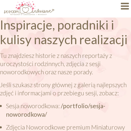
Inspiracje, poradniki i
Dlaczego My?
kulisy naszych realizacji
Specjalizacje
Portfolio
Tu znajdziesz historie z naszych reportaży z
uroczystości rodzinnych, zdjęcia z sesji
BLOG
noworodkowych oraz nasze porady.
FAQ
Jeśli szukasz strony głównej z galerią najlepszych
zdjęć i informacjami o przebiegu sesji, zobacz:
Autorskie Projekty
Sesja noworodkowa:
/portfolio/sesja-
Oferty
noworodkowa/
KONTAKT
Zdjęcia Noworodkowe premium Miniaturowy