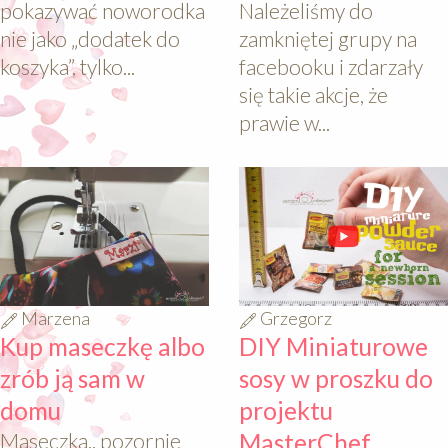
pokazywać noworodka
Należeliśmy do
nie jako „dodatek do
zamkniętej grupy na
koszyka”, tylko...
facebooku i zdarzały
się takie akcje, że
prawie w...
640
640
Marzena
Grzegorz
Kup maseczkę albo
DIY Miniaturowe
zrób ją sam w
sosy w proszku do
domu
projektu
Maseczka.. pozornie
MasterChef