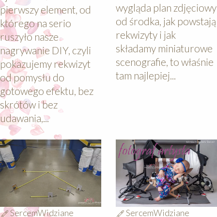
wygląda plan zdjęciowy
pierwszy element, od
od środka, jak powstają
którego na serio
rekwizyty i jak
ruszyło nasze
składamy miniaturowe
nagrywanie DIY, czyli
scenografie, to właśnie
pokazujemy rekwizyt
tam najlepiej...
od pomysłu do
gotowego efektu, bez
skrótów i bez
udawania,...
640
640
SercemWidziane
SercemWidziane