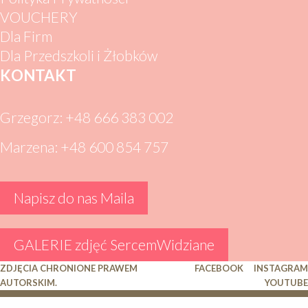
VOUCHERY
Dla Firm
Dla Przedszkoli i Żłobków
KONTAKT
Grzegorz: +48 666 383 002
Marzena: +48 600 854 757
Napisz do nas Maila
GALERIE zdjęć SercemWidziane
ZDJĘCIA CHRONIONE PRAWEM
FACEBOOK
INSTAGRAM
AUTORSKIM.
YOUTUBE