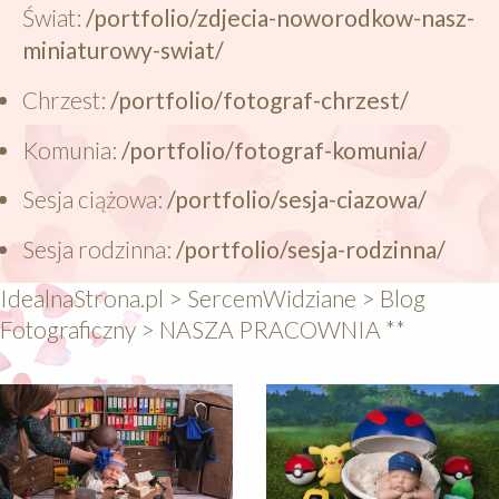
Świat:
/portfolio/zdjecia-noworodkow-nasz-
miniaturowy-swiat/
Chrzest:
/portfolio/fotograf-chrzest/
Komunia:
/portfolio/fotograf-komunia/
Sesja ciążowa:
/portfolio/sesja-ciazowa/
Sesja rodzinna:
/portfolio/sesja-rodzinna/
IdealnaStrona.pl
>
SercemWidziane
>
Blog
Fotograficzny
>
NASZA PRACOWNIA **
640
640