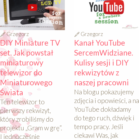
Grzegorz
Grzegorz
DIY Miniature TV
Kanał YouTube
set. Jak powstał
SercemWidziane.
miniaturowy
Kulisy sesji i DIY
telewizor do
rekwizytów z
Miniaturowego
naszej pracowni
Świata
Na blogu pokazujemy
zdjęcia i opowieści, a na
Ten telewizor to
YouTube dokładamy
pierwszy rekwizyt,
do tego ruch, dźwięk i
który zrobiliśmy do
tempo pracy. Jeśli
projektu „Gram w grę”.
ciekawi Was, jak
I jednocześnie