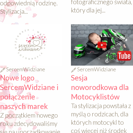
fotograficznego świata,
odpowiednią rodzinę.
który dla jej...
Stylizacja...
640
640
SercemWidziane
SercemWidziane
Nowe logo
Sesja
SercemWidziane i
noworodkowa dla
połączenie
Motocyklistów
naszych marek
Ta stylizacja powstała z
myślą o rodzicach, dla
Z początkiem nowego
których motocykl to
roku zdecydowaliśmy
coś więcej niż środek
się na uporządkowanie