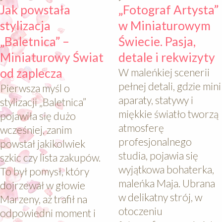
Jak powstała
„Fotograf Artysta”
stylizacja
w Miniaturowym
„Baletnica” –
Świecie. Pasja,
Miniaturowy Świat
detale i rekwizyty
od zaplecza
W maleńkiej scenerii
pełnej detali, gdzie mini
Pierwsza myśl o
aparaty, statywy i
stylizacji „Baletnica”
miękkie światło tworzą
pojawiła się dużo
atmosferę
wcześniej, zanim
profesjonalnego
powstał jakikolwiek
studia, pojawia się
szkic czy lista zakupów.
wyjątkowa bohaterka,
To był pomysł, który
maleńka Maja. Ubrana
dojrzewał w głowie
w delikatny strój, w
Marzeny, aż trafił na
otoczeniu
odpowiedni moment i