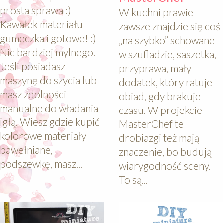
prosta sprawa :)
W kuchni prawie
Kawałek materiału
zawsze znajdzie się coś
gumeczka i gotowe! :)
„na szybko” schowane
Nic bardziej mylnego.
w szufladzie, saszetka,
Jeśli posiadasz
przyprawa, mały
maszynę do szycia lub
dodatek, który ratuje
masz zdolności
obiad, gdy brakuje
manualne do władania
czasu. W projekcie
igłą. Wiesz gdzie kupić
MasterChef te
kolorowe materiały
drobiazgi też mają
bawełniane,
znaczenie, bo budują
podszewkę, masz...
wiarygodność sceny.
To są...
640
640