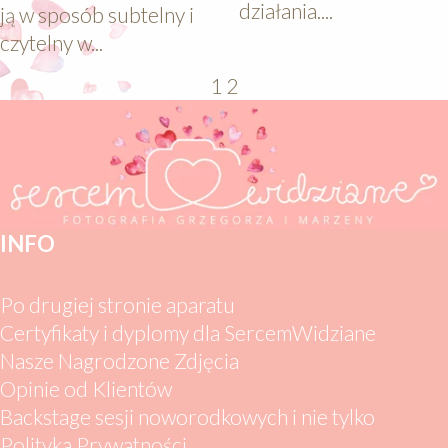
działania....
ją w sposób subtelny i
czytelny w...
1
2
INFO
Po drugiej stronie aparatu
Certyfikaty i dyplomy dla SercemWidziane
Nasze Nagrodzone Zdjęcia
Opinie od Klientów
Backstage sesji noworodkowych i nie tylko
Polityka Prywatności