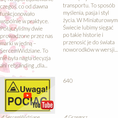
transportu. To sposób
czegoś, co od dawna
myślenia, pasja i styl
funkcjonowało
życia. W Miniaturowym
wspólnie w praktyce.
Świecie lubimy sięgać
Połączyliśmy dwie
po takie historie i
prowadzone przez nas
przenosić je do świata
marki w jedną –
noworodków w wersji...
SercemWidziane. To
nie była nagła decyzja
ani rebranding „dla...
640
640
SercemWidziane
Grzegorz