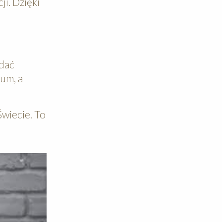
i. Dzięki
ądać
um, a
wiecie. To