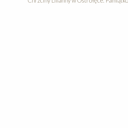
Chrzciny Lilianny w Ostrołęce. Pamiątk