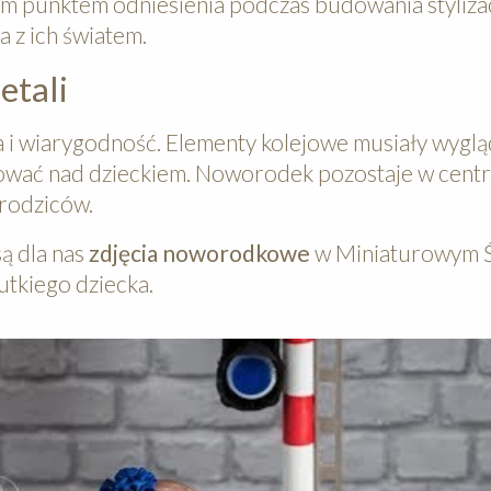
ym punktem odniesienia podczas budowania stylizacj
a z ich światem.
etali
skala i wiarygodność. Elementy kolejowe musiały wygl
nować nad dzieckiem. Noworodek pozostaje w centr
 rodziców.
są dla nas
zdjęcia noworodkowe
w Miniaturowym Ś
utkiego dziecka.