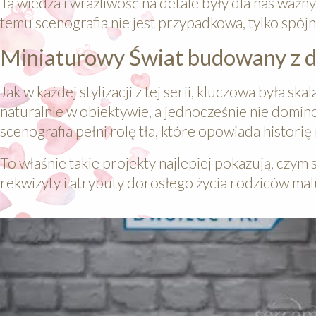
Ta wiedza i wrażliwość na detale były dla nas ważn
temu scenografia nie jest przypadkowa, tylko spójn
Miniaturowy Świat budowany z d
Jak w każdej stylizacji z tej serii, kluczowa była 
naturalnie w obiektywie, a jednocześnie nie domi
scenografia pełni rolę tła, które opowiada historię
To właśnie takie projekty najlepiej pokazują, czym 
rekwizyty i atrybuty dorosłego życia rodziców mal