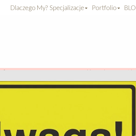
Dlaczego My?
Specjalizacje
Portfolio
BL
aficzny
>
NASZA PRACOWNIA **
>
Jak powstał k