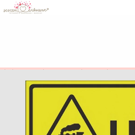
IdealnaStrona.pl
>
SercemWidziane
>
Blog Fotogr