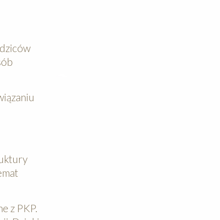
rodziców
sób
wiązaniu
ruktury
temat
ne z PKP.