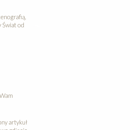
cenografią,
 Świat od
t Wam
ny artykuł