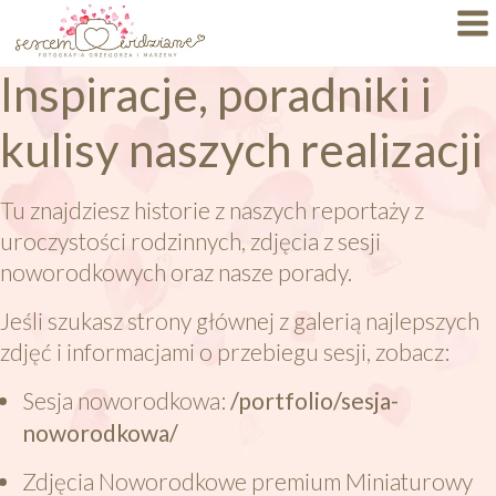
Inspiracje, poradniki i
Dlaczego My?
kulisy naszych realizacji
Specjalizacje
Portfolio
Tu znajdziesz historie z naszych reportaży z
uroczystości rodzinnych, zdjęcia z sesji
BLOG
noworodkowych oraz nasze porady.
FAQ
Jeśli szukasz strony głównej z galerią najlepszych
zdjęć i informacjami o przebiegu sesji, zobacz:
Autorskie Projekty
Sesja noworodkowa:
/portfolio/sesja-
Oferty
noworodkowa/
KONTAKT
Zdjęcia Noworodkowe premium Miniaturowy