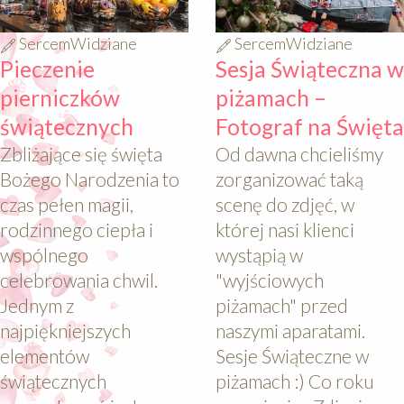
SercemWidziane
SercemWidziane
Pieczenie
Sesja Świąteczna w
pierniczków
piżamach –
świątecznych
Fotograf na Święta
Zbliżające się święta
Od dawna chcieliśmy
Bożego Narodzenia to
zorganizować taką
czas pełen magii,
scenę do zdjęć, w
rodzinnego ciepła i
której nasi klienci
wspólnego
wystąpią w
celebrowania chwil.
"wyjściowych
Jednym z
piżamach" przed
najpiękniejszych
naszymi aparatami.
elementów
Sesje Świąteczne w
świątecznych
piżamach :) Co roku