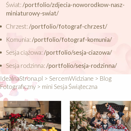
Świat:
/portfolio/zdjecia-noworodkow-nasz-
miniaturowy-swiat/
Chrzest:
/portfolio/fotograf-chrzest/
Komunia:
/portfolio/fotograf-komunia/
Sesja ciążowa:
/portfolio/sesja-ciazowa/
Sesja rodzinna:
/portfolio/sesja-rodzinna/
IdealnaStrona.pl
>
SercemWidziane
>
Blog
Fotograficzny
>
mini Sesja Świąteczna
640
640