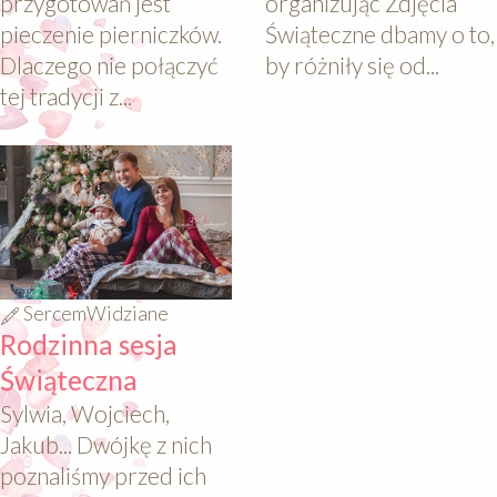
przygotowań jest
organizując Zdjęcia
pieczenie pierniczków.
Świąteczne dbamy o to,
Dlaczego nie połączyć
by różniły się od...
tej tradycji z...
640
SercemWidziane
Rodzinna sesja
Świąteczna
Sylwia, Wojciech,
Jakub... Dwójkę z nich
poznaliśmy przed ich