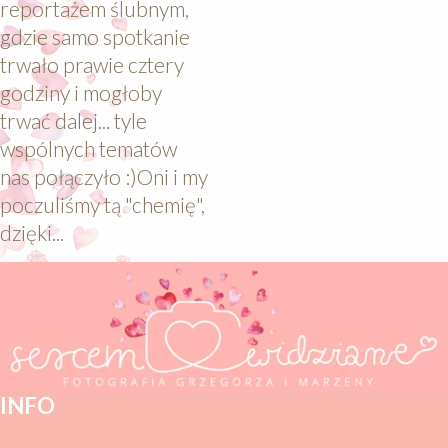
reportażem ślubnym,
gdzie samo spotkanie
trwało prawie cztery
godziny i mogłoby
trwać dalej... tyle
wspólnych tematów
nas połączyło :)Oni i my
poczuliśmy tą "chemię",
dzięki...
INFO