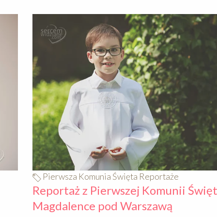
640
Pierwsza Komunia Święta Reportaże
Reportaż z Pierwszej Komunii Święt
Magdalence pod Warszawą