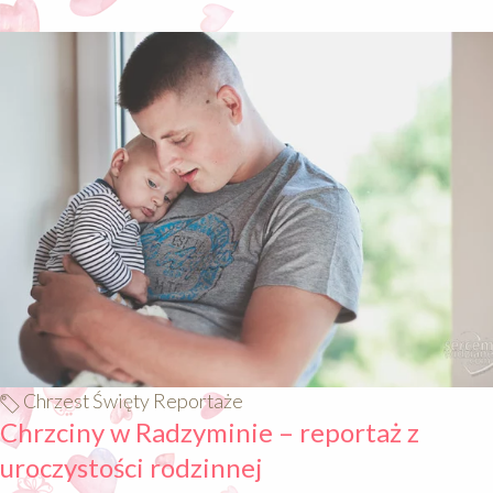
640
Chrzest Święty Reportaże
Chrzciny w Radzyminie – reportaż z
uroczystości rodzinnej