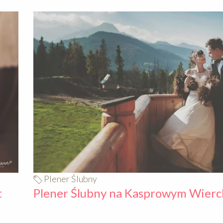
640
Plener Ślubny
t
Plener Ślubny na Kasprowym Wier