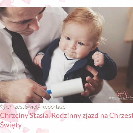
640
Chrzest Święty Reportaże
Chrzciny Stasia. Rodzinny zjazd na Chrzes
Święty