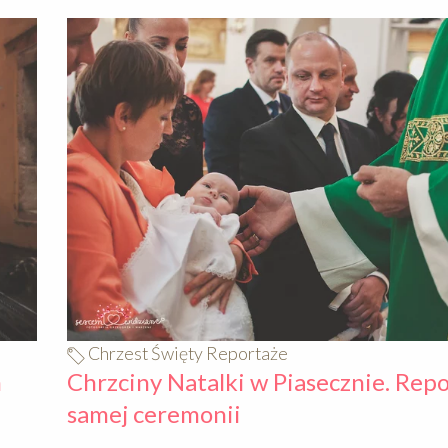
640
Chrzest Święty Reportaże
m
Chrzciny Natalki w Piasecznie. Repo
samej ceremonii