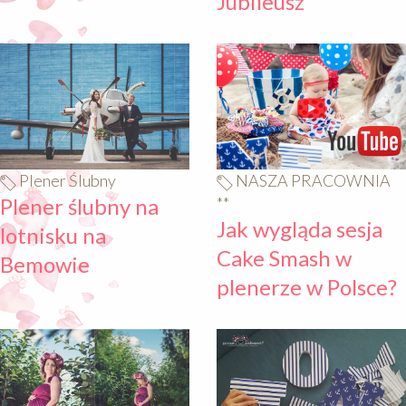
Jubileusz
640
640
Plener Ślubny
NASZA PRACOWNIA
Plener ślubny na
**
Jak wygląda sesja
lotnisku na
Cake Smash w
Bemowie
plenerze w Polsce?
640
640