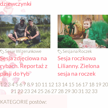
dziewczynki
640
640
Sesje Wizerunkowe
Sesja na Roczek
Sesja zdjęciowa na
Sesja roczkowa
rybach. Reportaż z
Lilianny. Zielona
pasji do ryb
sesja na roczek
1
2
3
4
5
6
7
8
9
10
11
12
13
14
15
16
17
18
19
20
21
22
23
24
25
26
27
28
29
30
31
32
33
KATEGORIE postów: