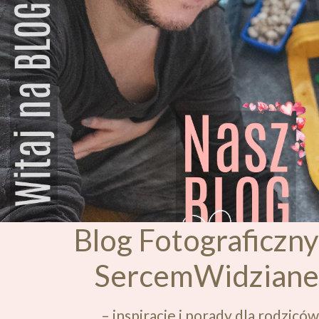
KONTAKT
Blog Fotograficzny
SercemWidziane
– inspiracje i porady dla rodziców