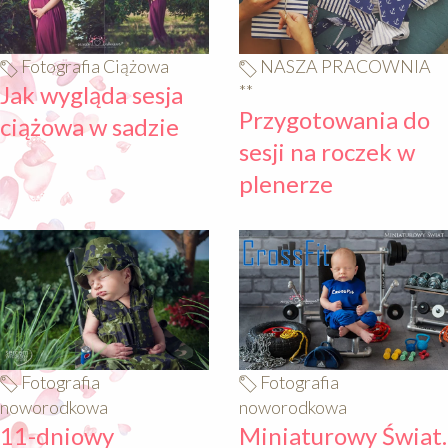
Fotografia Ciążowa
NASZA PRACOWNIA
Jak wygląda sesja
**
Przygotowania do
ciążowa w sadzie
sesji na roczek w
plenerze
640
640
Fotografia
Fotografia
noworodkowa
noworodkowa
11-dniowy
Miniaturowy Świat.