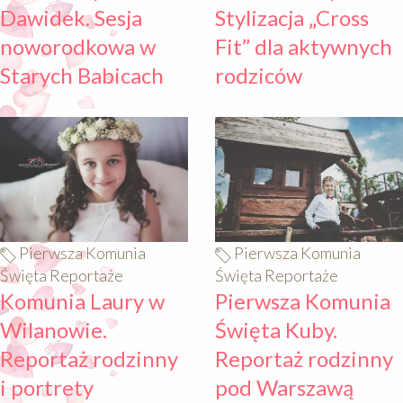
Dawidek. Sesja
Stylizacja „Cross
noworodkowa w
Fit” dla aktywnych
Starych Babicach
rodziców
640
640
Pierwsza Komunia
Pierwsza Komunia
Święta Reportaże
Święta Reportaże
Komunia Laury w
Pierwsza Komunia
Wilanowie.
Święta Kuby.
Reportaż rodzinny
Reportaż rodzinny
i portrety
pod Warszawą