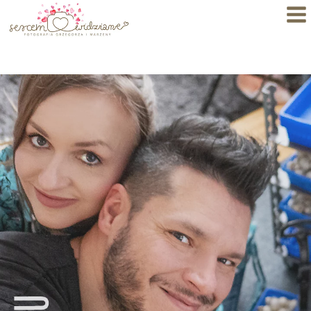
IdealnaStrona.pl
>
SercemWidziane
>
Blog
Fotograficzny
Dlaczego My?
Specjalizacje
Portfolio
BLOG
FAQ
Autorskie Projekty
Oferty