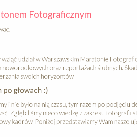
atonem Fotograficznym
ować.
y wziąć udział w Warszawskim Maratonie Fotografi
ach noworodkowych oraz reportażach ślubnych. Ską
szerzania swoich horyzontów.
 po głowach :)
my i nie było na nią czasu, tym razem po podjęciu d
 Zgłębiliśmy nieco wiedzę z zakresu fotografii st
łowy kadrów. Poniżej przedstawiamy Wam nasze uję