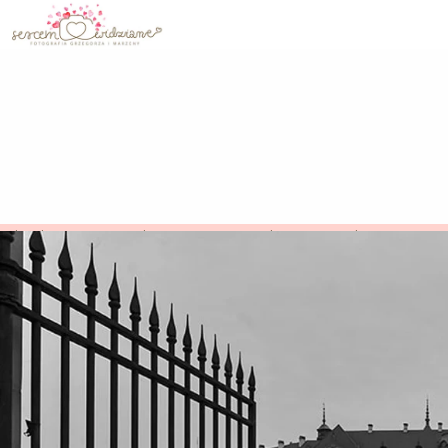
IdealnaStrona.pl
>
SercemWidziane
>
Blog Fotogr