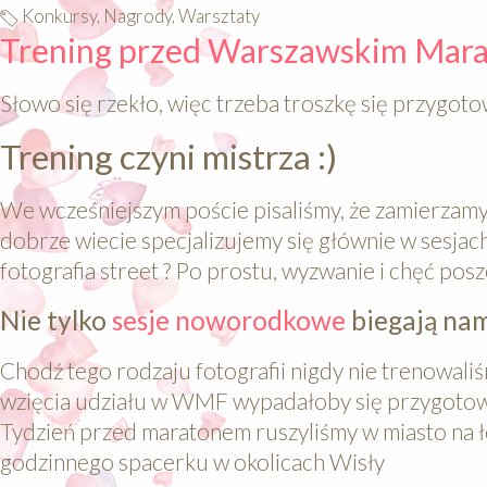
Konkursy, Nagrody, Warsztaty
Trening przed Warszawskim Mar
Słowo się rzekło, więc trzeba troszkę się przygot
Trening czyni mistrza :)
We wcześniejszym poście pisaliśmy, że zamierzam
dobrze wiecie specjalizujemy się głównie w sesj
fotografia street ? Po prostu, wyzwanie i chęć po
Nie tylko
sesje noworodkowe
biegają nam
Chodź tego rodzaju fotografii nigdy nie trenowaliś
wzięcia udziału w WMF wypadałoby się przygotować.
Tydzień przed maratonem ruszyliśmy w miasto na 
godzinnego spacerku w okolicach Wisły