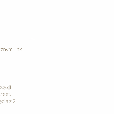
cznym. Jak
d
ecyzji
reet.
cia z 2