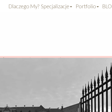
Dlaczego My?
Specjalizacje
Portfolio
BL
aficzny
>
Konkursy, Nagrody, Warsztaty
>
Trening