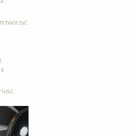
 a
am tworzyć
e
lą
riusz.