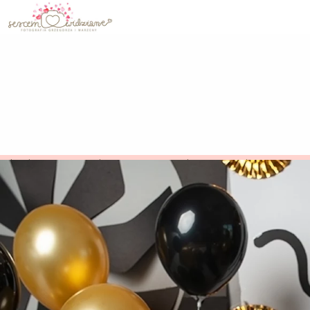
IdealnaStrona.pl
>
SercemWidziane
>
Blog Fotogr