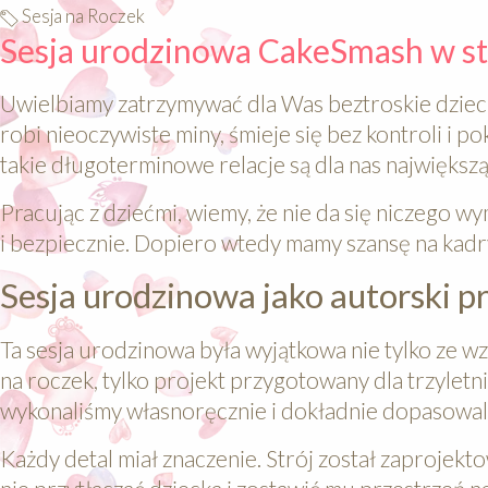
Sesja na Roczek
Sesja urodzinowa CakeSmash w sty
Uwielbiamy zatrzymywać dla Was beztroskie dzieci
robi nieoczywiste miny, śmieje się bez kontroli i po
takie długoterminowe relacje są dla nas największą
Pracując z dziećmi, wiemy, że nie da się niczego 
i bezpiecznie. Dopiero wtedy mamy szansę na kadry
Sesja urodzinowa jako autorski p
Ta sesja urodzinowa była wyjątkowa nie tylko ze wzgl
na roczek, tylko projekt przygotowany dla trzyletni
wykonaliśmy własnoręcznie i dokładnie dopasowaliś
Każdy detal miał znaczenie. Strój został zaprojekto