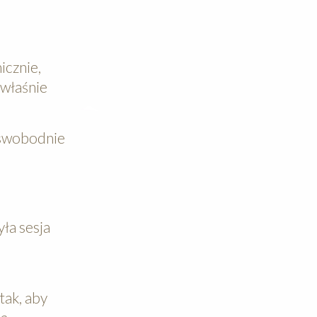
icznie,
 właśnie
ę swobodnie
yła sesja
tak, aby