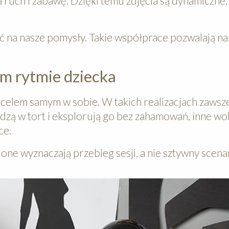
a ruch i zabawę. Dzięki temu zdjęcia są dynamiczne,
ść na nasze pomysły. Takie współprace pozwalają n
m rytmie dziecka
e celem samym w sobie. W takich realizacjach zawsz
dzą w tort i eksplorują go bez zahamowań, inne wo
ce.
 one wyznaczają przebieg sesji, a nie sztywny scena