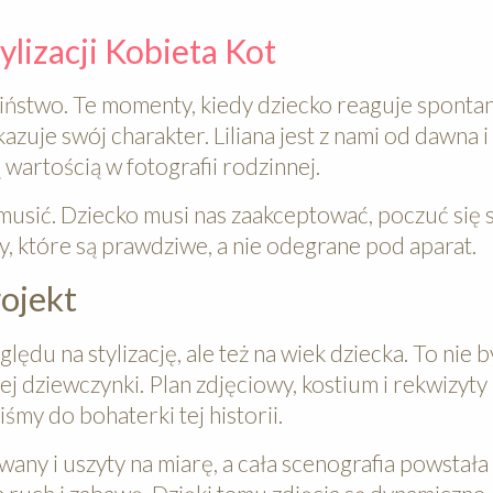
lizacji Kobieta Kot
ństwo. Te momenty, kiedy dziecko reaguje spontan
kazuje swój charakter. Liliana jest z nami od dawna i
 wartością w fotografii rodzinnej.
wymusić. Dziecko musi nas zaakceptować, poczuć si
, które są prawdziwe, a nie odegrane pod aparat.
rojekt
ędu na stylizację, ale też na wiek dziecka. To nie b
ej dziewczynki. Plan zdjęciowy, kostium i rekwizyty
my do bohaterki tej historii.
wany i uszyty na miarę, a cała scenografia powstała 