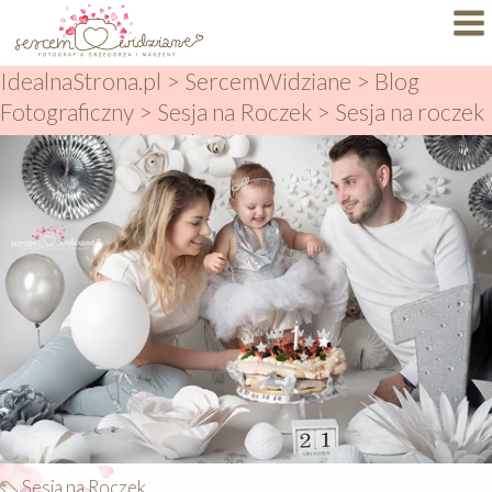
IdealnaStrona.pl
>
SercemWidziane
>
Blog
Dlaczego My?
Fotograficzny
>
Sesja na Roczek
>
Sesja na roczek
Specjalizacje
z Tortem – biel i srebro
Portfolio
BLOG
FAQ
Autorskie Projekty
Oferty
KONTAKT
Sesja na Roczek