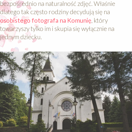
bezpośrednio na naturalność zdjęć. Właśnie
dlatego tak często rodziny decydują się na
osobistego fotografa na Komunię
, który
towarzyszy tylko im i skupia się wyłącznie na
jednym dziecku.