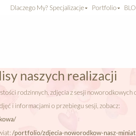
Dlaczego My?
Specjalizacje
Portfolio
BL
lisy naszych realizacji
ystości rodzinnych, zdjęcia z sesji noworodkowych 
djęć i informacjami o przebiegu sesji, zobacz:
dkowa/
iat:
/portfolio/zdjecia-noworodkow-nasz-minia