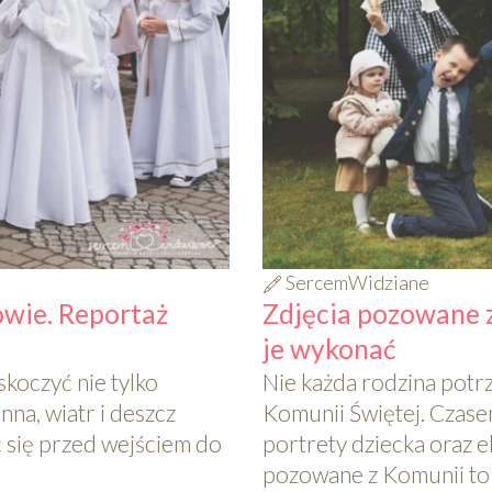
SercemWidziane
wie. Reportaż
Zdjęcia pozowane z
je wykonać
koczyć nie tylko
Nie każda rodzina potr
nna, wiatr i deszcz
Komunii Świętej. Czase
ć się przed wejściem do
portrety dziecka oraz el
pozowane z Komunii to r