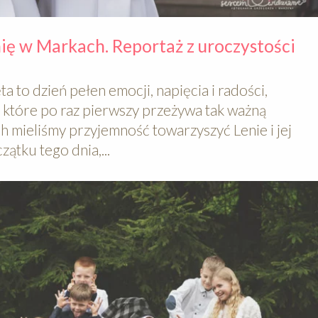
ę w Markach. Reportaż z uroczystości
 to dzień pełen emocji, napięcia i radości,
, które po raz pierwszy przeżywa tak ważną
 mieliśmy przyjemność towarzyszyć Lenie i jej
ątku tego dnia,...