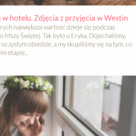
 w hotelu. Zdjęcia z przyjęcia w Westin
rych największa wartość dzieje się podczas
 Mszy Świętej. Tak było u Eryka. Dojechaliśmy,
roczystym obiedzie, a my skupiliśmy się na tym, co
m etapie...