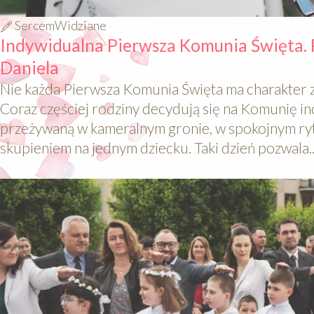
SercemWidziane
Indywidualna Pierwsza Komunia Święta. 
Daniela
Nie każda Pierwsza Komunia Święta ma charakter 
Coraz częściej rodziny decydują się na Komunię i
przeżywaną w kameralnym gronie, w spokojnym ryt
skupieniem na jednym dziecku. Taki dzień pozwala..
640