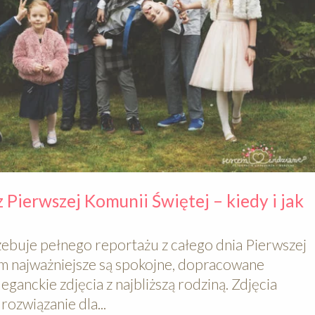
 Pierwszej Komunii Świętej – kiedy i jak
zebuje pełnego reportażu z całego dnia Pierwszej
m najważniejsze są spokojne, dopracowane
eganckie zdjęcia z najbliższą rodziną. Zdjęcia
ozwiązanie dla...