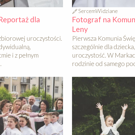
SercemWidziane
Reportaż dla
Fotograf na Komuni
Leny
zbiorowej uroczystości.
Pierwsza Komunia Święta
ndywidualną,
szczególnie dla dziecka
mie i z pełnym
uroczystość. W Markach
.
rodzinie od samego pocz
640