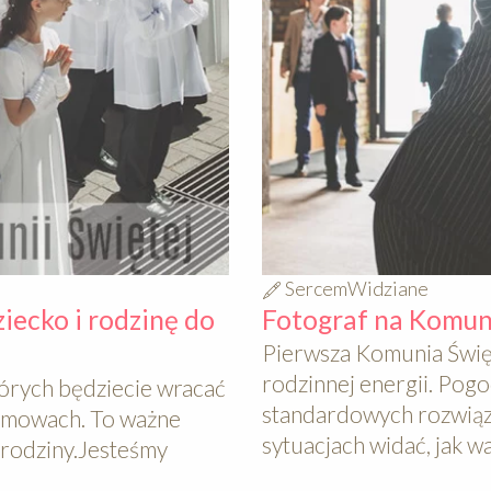
SercemWidziane
iecko i rodzinę do
Fotograf na Komuni
Pierwsza Komunia Święt
rodzinnej energii. Pogo
tórych będziecie wracać
standardowych rozwiąza
rozmowach. To ważne
sytuacjach widać, jak wa
j rodziny.Jesteśmy