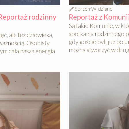
SercemWidziane
 Reportaż rodzinny
Reportaż z Komunii
Są takie Komunie, w któ
spotkania rodzinnego po
ęć, ale też człowieka,
gdy goście byli już po u
ważnością. Osobisty
można stworzyć w drugi
ym cała nasza energia
640