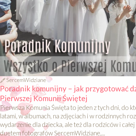
SercemWidziane
Poradnik komunijny – jak przygotować dz
Pierwszej Komunii Świętej
Pierwsza Komunia Święta to jeden z tych dni, do k
latami, w albumach, na zdjęciach i w rodzinnych 
wydarzenie dla dziecka, ale też dla rodziców i całe
duetem fotografów SercemWidziane,...