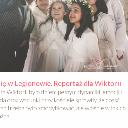
ę w Legionowie. Reportaż dla Wiktorii
a Wiktorii była dniem pełnym dynamiki, emocji i
da oraz warunki przy kościele sprawiły, że część
ń trzeba było zmodyfikować, ale właśnie w takich
żna...