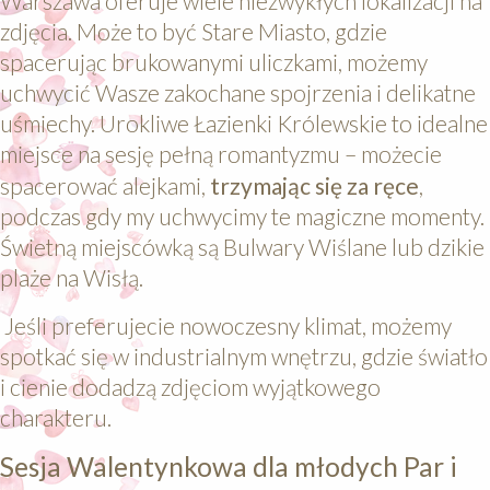
Warszawa oferuje wiele niezwykłych lokalizacji na
zdjęcia. Może to być Stare Miasto, gdzie
spacerując brukowanymi uliczkami, możemy
uchwycić Wasze zakochane spojrzenia i delikatne
uśmiechy. Urokliwe Łazienki Królewskie to idealne
miejsce na sesję pełną romantyzmu – możecie
spacerować alejkami,
trzymając się za ręce
,
podczas gdy my uchwycimy te magiczne momenty.
Świetną miejscówką są Bulwary Wiślane lub dzikie
plaże na Wisłą.
Jeśli preferujecie nowoczesny klimat, możemy
spotkać się w industrialnym wnętrzu, gdzie światło
i cienie dodadzą zdjęciom wyjątkowego
charakteru.
Sesja Walentynkowa dla młodych Par i