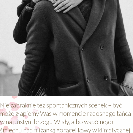
Nie zabraknie też spontanicznych scenek – być
może złapiemy Was w momencie radosnego tańca
w na pustym brzegu Wisły, albo wspólnego
śmiechu nad filiżanką gorącej kawy w klimatycznej