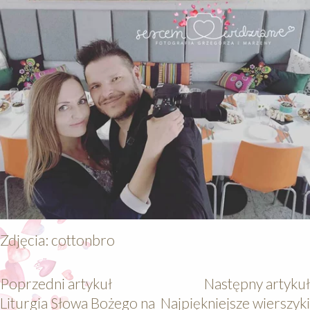
Zdjęcia: cottonbro
Poprzedni artykuł
Następny artykuł
Liturgia Słowa Bożego na
Najpiękniejsze wierszyki