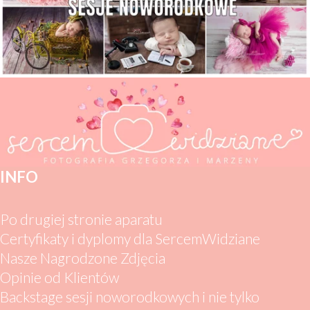
INFO
Po drugiej stronie aparatu
Certyfikaty i dyplomy dla SercemWidziane
Nasze Nagrodzone Zdjęcia
Opinie od Klientów
Backstage sesji noworodkowych i nie tylko