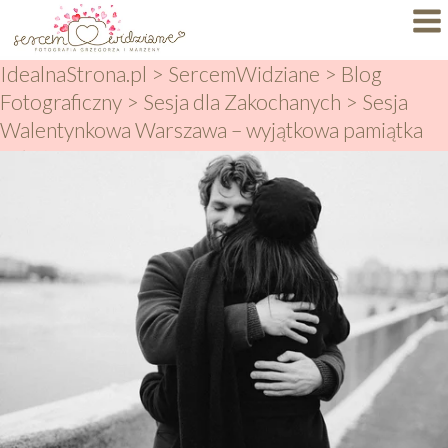
IdealnaStrona.pl
>
SercemWidziane
>
Blog
Dlaczego My?
Fotograficzny
>
Sesja dla Zakochanych
>
Sesja
Specjalizacje
Walentynkowa Warszawa – wyjątkowa pamiątka
miłości
Portfolio
BLOG
FAQ
Autorskie Projekty
Oferty
KONTAKT