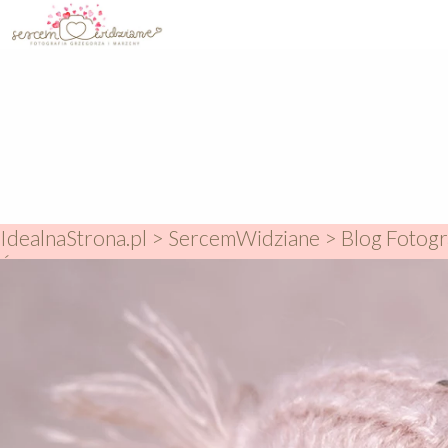
IdealnaStrona.pl
>
SercemWidziane
>
Blog Fotogr
Świata