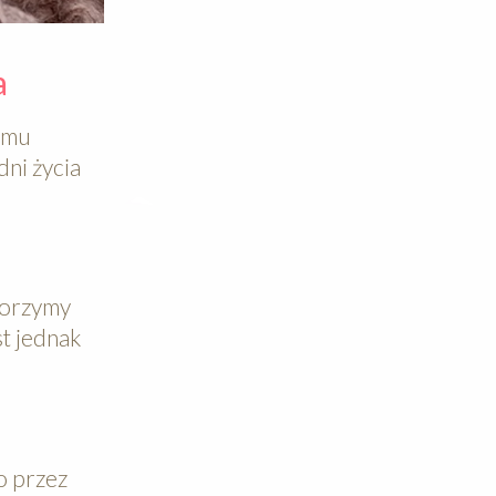
a
domu
dni życia
tworzymy
st jednak
o przez