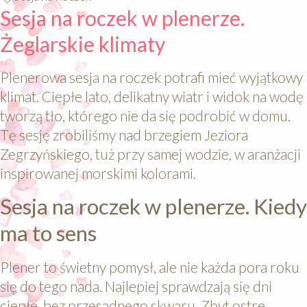
Sesja na roczek w plenerze.
Żeglarskie klimaty
Plenerowa sesja na roczek potrafi mieć wyjątkowy
klimat. Ciepłe lato, delikatny wiatr i widok na wodę
tworzą tło, którego nie da się podrobić w domu.
Tę sesję zrobiliśmy nad brzegiem Jeziora
Zegrzyńskiego, tuż przy samej wodzie, w aranżacji
inspirowanej morskimi kolorami.
Sesja na roczek w plenerze. Kiedy
ma to sens
Plener to świetny pomysł, ale nie każda pora roku
się do tego nada. Najlepiej sprawdzają się dni
ciepłe, bez przesadnego skwaru. Zbyt ostre