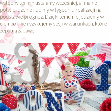
wstępny termin ustalamy wcześniej, a finalne
potwierdzenie robimy w tygodniu realizacji na
podstawie prognoz. Dzięki temu nie jedziemy w
ciemno i nie ryzykujemy sesji w warunkach, które
zepsują zabawę.