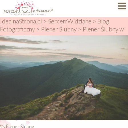
IdealnaStrona.pl
>
SercemWidziane
>
Blog
Dlaczego My?
Fotograficzny
>
Plener Ślubny
>
Plener Ślubny w
Specjalizacje
Bieszczadach
Portfolio
BLOG
FAQ
Autorskie Projekty
Oferty
KONTAKT
Plener Ślubny