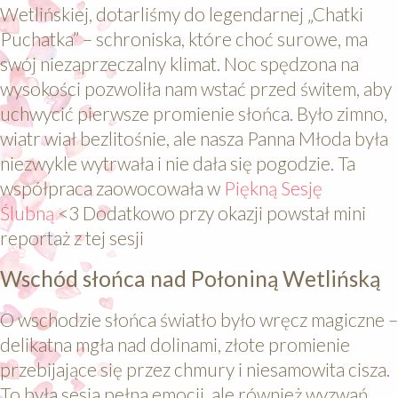
Wetlińskiej, dotarliśmy do legendarnej „Chatki
Puchatka” – schroniska, które choć surowe, ma
swój niezaprzeczalny klimat. Noc spędzona na
wysokości pozwoliła nam wstać przed świtem, aby
uchwycić pierwsze promienie słońca. Było zimno,
wiatr wiał bezlitośnie, ale nasza Panna Młoda była
niezwykle wytrwała i nie dała się pogodzie. Ta
współpraca zaowocowała w
Piękną Sesję
Ślubną
<3 Dodatkowo przy okazji powstał mini
reportaż z tej sesji
Wschód słońca nad Połoniną Wetlińską
O wschodzie słońca światło było wręcz magiczne –
delikatna mgła nad dolinami, złote promienie
przebijające się przez chmury i niesamowita cisza.
To była sesja pełna emocji, ale również wyzwań.