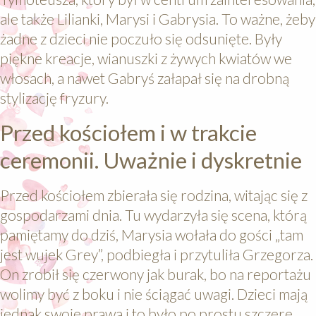
ale także Lilianki, Marysi i Gabrysia. To ważne, żeby
żadne z dzieci nie poczuło się odsunięte. Były
piękne kreacje, wianuszki z żywych kwiatów we
włosach, a nawet Gabryś załapał się na drobną
stylizację fryzury.
Przed kościołem i w trakcie
ceremonii. Uważnie i dyskretnie
Przed kościołem zbierała się rodzina, witając się z
gospodarzami dnia. Tu wydarzyła się scena, którą
pamiętamy do dziś, Marysia wołała do gości „tam
jest wujek Grey”, podbiegła i przytuliła Grzegorza.
On zrobił się czerwony jak burak, bo na reportażu
wolimy być z boku i nie ściągać uwagi. Dzieci mają
jednak swoje prawa i to było po prostu szczere,