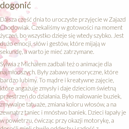
dogonić
Dalsza część dnia to uroczyste przyjęcie w Zajazd
Chodowiak. Czekaliśmy w gotowości na moment
życzeń, bo wszystko dzieje się wtedy szybko. Jest
dużo emocji, słów i gestów, które mijają w
sekundę, a warto je mieć zatrzymane.
Sylwia z Michałem zadbali też o animacje dla
najmłodszych. Były zabawy sensoryczne, które
bardzo lubimy. To mądre i kreatywne zajęcie,
które angażuje zmysły i daje dzieciom świetną
przestrzeń do działania. Było malowanie buziek,
zmywalne tatuaże, zmiana koloru włosów, a na
zewnątrz taniec i mnóstwo baniek. Dzieci łapały je
w powietrzu, ćwicząc przy okazji motorykę, a
dorośli mieli chwilę oddechu i radość z