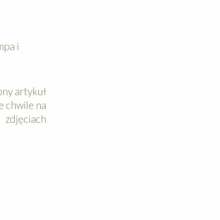
mpa i
ny artykuł
e chwile na
zdjęciach