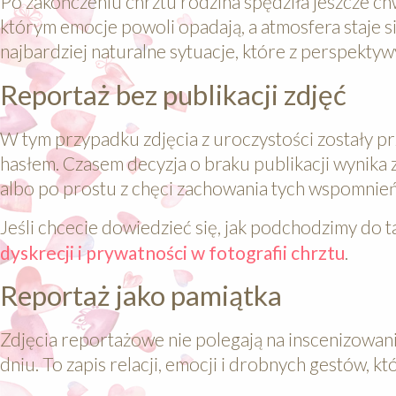
Po zakończeniu chrztu rodzina spędziła jeszcze chw
którym emocje powoli opadają, a atmosfera staje s
najbardziej naturalne sytuacje, które z perspekty
Reportaż bez publikacji zdjęć
W tym przypadku zdjęcia z uroczystości zostały pr
hasłem. Czasem decyzja o braku publikacji wynika
albo po prostu z chęci zachowania tych wspomnień 
Jeśli chcecie dowiedzieć się, jak podchodzimy do ta
dyskrecji i prywatności w fotografii chrztu
.
Reportaż jako pamiątka
Zdjęcia reportażowe nie polegają na inscenizowan
dniu. To zapis relacji, emocji i drobnych gestów, 