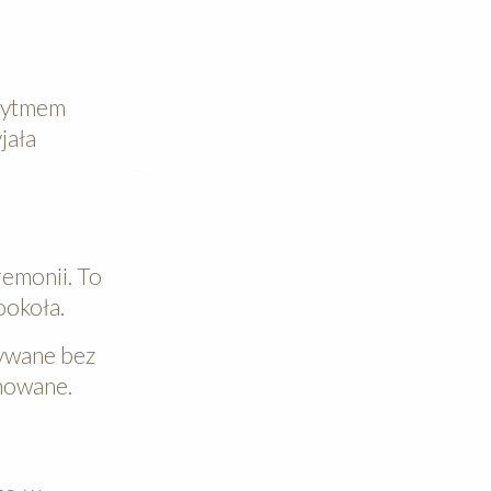
 rytmem
jała
remonii. To
ookoła.
nywane bez
anowane.