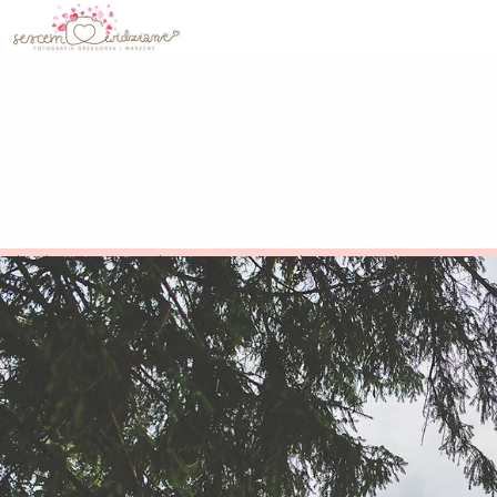
IdealnaStrona.pl
>
SercemWidziane
>
Blog Fotogr