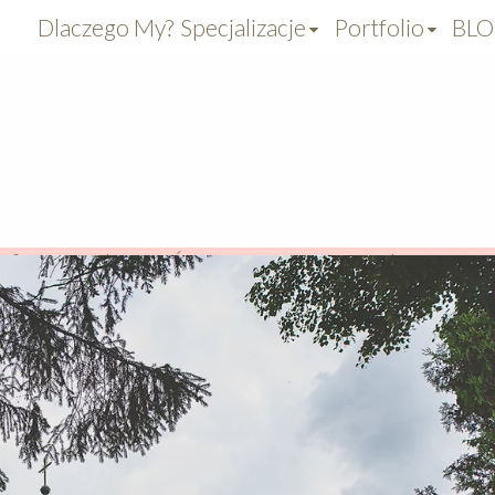
Dlaczego My?
Specjalizacje
Portfolio
BL
aficzny
>
Chrzest Święty Reportaże
>
Zdjęcia rep