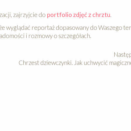
acji, zajrzyjcie do
portfolio zdjęć z chrztu
.
k może wyglądać reportaż dopasowany do Waszego te
iadomości i rozmowy o szczegółach.
Następ
Chrzest dziewczynki. Jak uchwycić magiczn