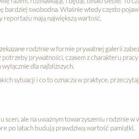
ilę razem, rozmawiając i będąc blisko siebie. To cz
ię bardziej swobodna. Właśnie wtedy często pojawi
wy reportażu mają największą wartość.
zekazane rodzinie w formie prywatnej galerii zabe
 z potrzeby prywatności, czasem z charakteru prac
wyłącznie dla najbliższych.
kich sytuacji i co to oznacza w praktyce, przeczytaj
iu scen, ale na uważnym towarzyszeniu rodzinie w
które po latach budują prawdziwą wartość pamiątki.