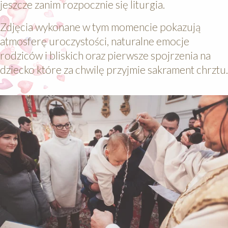
jeszcze zanim rozpocznie się liturgia.
Zdjęcia wykonane w tym momencie pokazują
atmosferę uroczystości, naturalne emocje
rodziców i bliskich oraz pierwsze spojrzenia na
dziecko które za chwilę przyjmie sakrament chrztu.