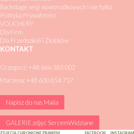
Backstage sesji noworodkowych i nie tylko
Polityka Prywatności
VOUCHERY
Dla Firm
Dla Przedszkoli i Żłobków
KONTAKT
Grzegorz: +48 666 383 002
Marzena: +48 600 854 757
Napisz do nas Maila
GALERIE zdjęć SercemWidziane
ZDJĘCIA CHRONIONE PRAWEM
FACEBOOK
INSTAGRAM