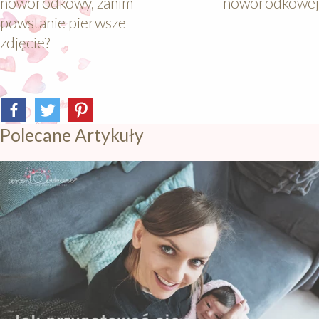
noworodkowy, zanim
noworodkowej
powstanie pierwsze
zdjęcie?
Polecane Artykuły