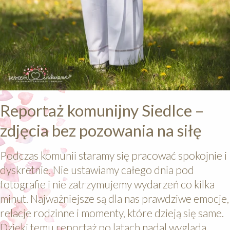
Reportaż komunijny Siedlce –
zdjęcia bez pozowania na siłę
Podczas komunii staramy się pracować spokojnie i
dyskretnie. Nie ustawiamy całego dnia pod
fotografie i nie zatrzymujemy wydarzeń co kilka
minut. Najważniejsze są dla nas prawdziwe emocje,
relacje rodzinne i momenty, które dzieją się same.
Dzięki temu reportaż po latach nadal wygląda