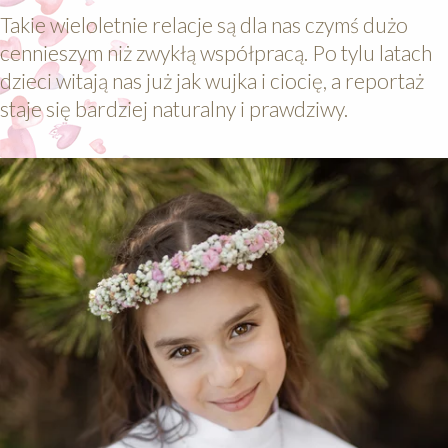
Takie wieloletnie relacje są dla nas czymś dużo
cennieszym niż zwykłą współpracą. Po tylu latach
dzieci witają nas już jak wujka i ciocię, a reportaż
staje się bardziej naturalny i prawdziwy.