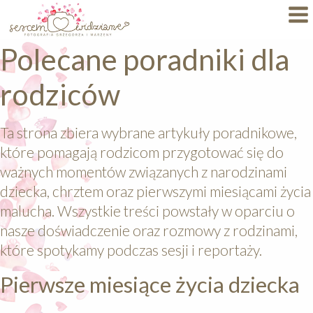
Polecane poradniki dla
Dlaczego My?
rodziców
Specjalizacje
Portfolio
Ta strona zbiera wybrane artykuły poradnikowe,
które pomagają rodzicom przygotować się do
BLOG
ważnych momentów związanych z narodzinami
FAQ
dziecka, chrztem oraz pierwszymi miesiącami życia
malucha. Wszystkie treści powstały w oparciu o
Autorskie Projekty
nasze doświadczenie oraz rozmowy z rodzinami,
które spotykamy podczas sesji i reportaży.
Oferty
Pierwsze miesiące życia dziecka
KONTAKT